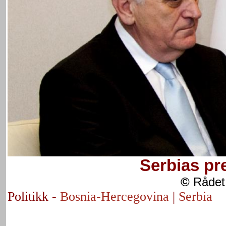
Serbias pr
©
Rådet 
Politikk -
Bosnia-Hercegovina
|
Serbia