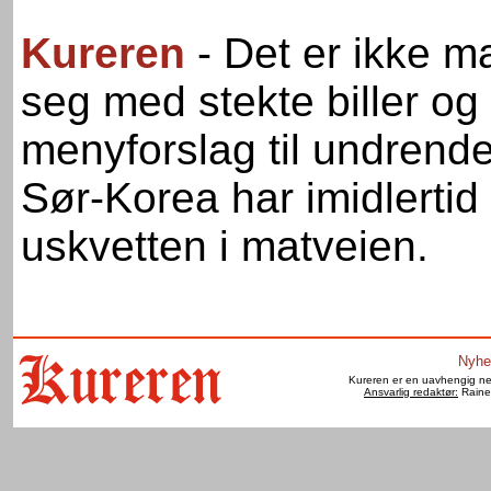
Kureren
- Det er ikke 
seg med stekte biller o
menyforslag til undrende 
Sør-Korea har imidlertid
uskvetten i matveien.
Nyhe
Kureren er en uavhengig net
Ansvarlig redaktør:
Raine