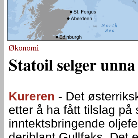
Økonomi
Statoil selger unna
Kureren
- Det østerriks
etter å ha fått tilslag på
inntektsbringende oljefel
deriblant Gullfaks. Det 