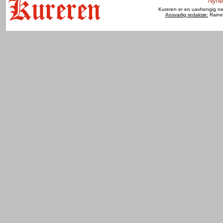
Nyhe
Kureren er en uavhengig net
Ansvarlig redaktør:
Raine