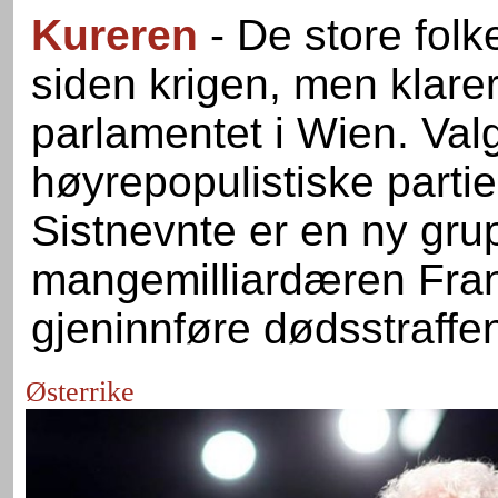
Kureren
- De store folke
siden krigen, men klarer
parlamentet i Wien. Val
høyrepopulistiske part
Sistnevnte er en ny gru
mangemilliardæren Fran
gjeninnføre dødsstraffe
Østerrike