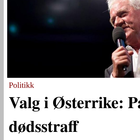
Politikk
Valg i Østerrike: P
dødsstraff