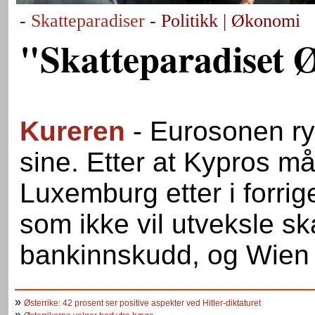
-
Skatteparadiser
- Politikk | Økonomi
"Skatteparadiset Øs
Kureren
- Eurosonen ry
sine. Etter at Kypros m
Luxemburg etter i forrig
som ikke vil utveksle s
bankinnskudd, og Wien 
»
Østerrike: 42 prosent ser positive aspekter ved Hitler-diktaturet
»