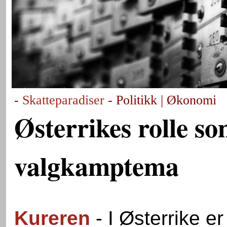
-
Skatteparadiser
- Politikk | Økonomi
Østerrikes rolle so
valgkamptema
Kureren
- I Østerrike er