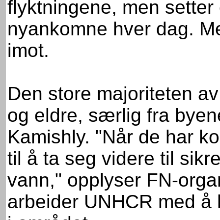
flyktningene, men sette
nyankomne hver dag. Mer 
imot.
Den store majoriteten a
og eldre, særlig fra bye
Kamishly. "Når de har ko
til å ta seg videre til si
vann," opplyser FN-orga
arbeider UNHCR med å ha