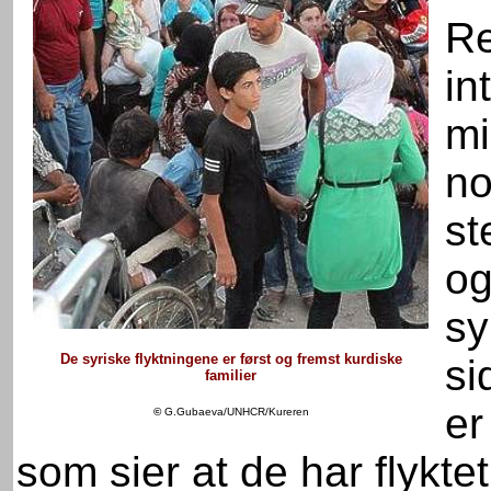
Re
in
mi
no
st
og
sy
De syriske flyktningene er først og fremst kurdiske
si
familier
er
©
G.Gubaeva/UNHCR/Kureren
som sier at de har flykte