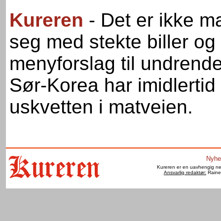
Kureren
- Det er ikke 
seg med stekte biller o
menyforslag til undrende 
Sør-Korea har imidlertid
uskvetten i matveien.
Nyhe
Kureren er en uavhengig net
Ansvarlig redaktør:
Raine