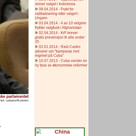
vinner valget i Indonesia
»
09.04.2014 - Frykt for
radikalisering etter valget i
Ungarn
»
03.04.2014 - 4 av 10 velgere
frykter valgfusk i Afghanistan
»
02.04.2014 - KrF krever
gratis prevensjon til alle under
25
»
02.01.2014 - Raúl Castro
advarer om "kampanje mot
regimet på Cuba"
»
10.07.2013 - Cuba varsler en
ny fase av økonomiske reformer
ske parlamentet
arl. cubano/Kureren
å