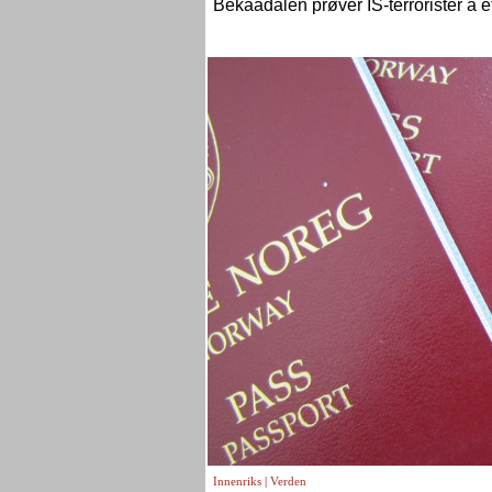
Bekaadalen prøver IS-terrorister å et
Innenriks
|
Verden