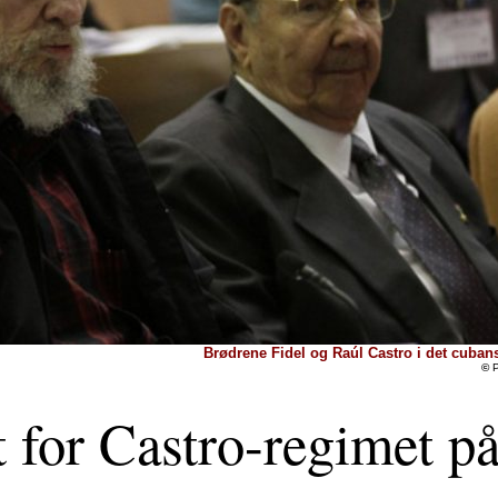
Brødrene Fidel og Raúl Castro i det cuban
©
P
t for Castro-regimet p