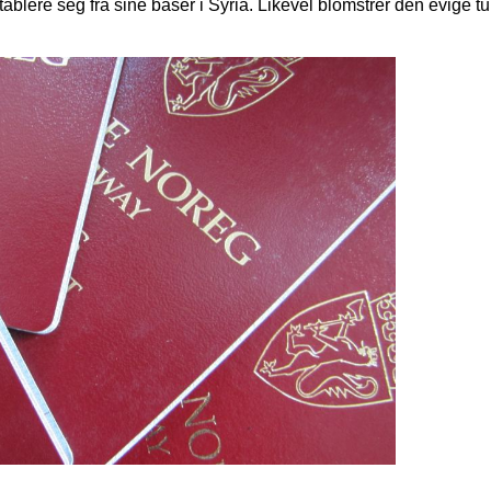
ablere seg fra sine baser i Syria. Likevel blomstrer den evige tu