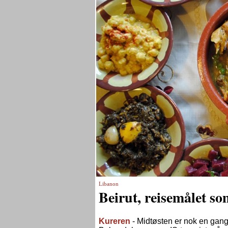
Libanon
Beirut, reisemålet so
Kureren
- Midtøsten er nok en gang 