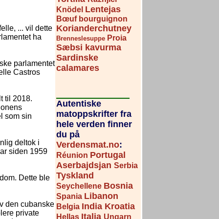
Lentejas
Knödel
Bœuf bourguignon
Korianderchutney
le, ... vil dette
rlamentet ha
Proia
Brenneslesuppe
Sæbsi kavurma
Sardinske
nske parlamentet
calamares
elle Castros
t til 2018.
Autentiske
sjonens
matoppskrifter fra
el som sin
hele verden finner
du på
lig deltok i
Verdensmat.no
:
har siden 1959
Portugal
Réunion
Aserbajdsjan
Serbia
Tyskland
kdom. Dette ble
Bosnia
Seychellene
Libanon
Spania
 av den cubanske
India
Kroatia
Belgia
lere private
Italia
Hellas
Ungarn