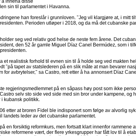
 å inneha disse
len sin til parlamentet i Havanna.
ngene han foreslår i grunnloven. "Jeg vil klargjøre at, i mitt tilfel
residenten. Perioden utløper i 2018, og da må det cubanske pa
n holder seg ved relativ god helse de neste fem årene. Det cuba
esident, den 52 år gamle Miguel Díaz Canel Bermúdez, som i tilf
e presidenten.
 et realistisk forhold til evnen sin til å holde seg ved makten hel
dt "på tapet av statslederen på en slik måte at man bevarer na
rm for avbrytelser," sa Castro, rett etter å ha annonsert Díaz Can
ste regjeringsmedlemmet på en såpass høy post som ikke person
astro selv sto side ved side med sin bror under kampene, og 
 kubansk politikk.
6 etter at broren Fidel ble indisponert som følge av alvorlig sy
 til landets leder av det cubanske parlamentet.
på en forsiktig reformkurs, men fortsatt klart innenfor rammene
ske reformene vært, der flere yrkesgrupper har fått lov til å etab