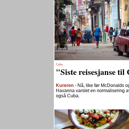
Cuba
"Siste reisesjanse t
Kureren
- Nå, like før McDonalds og
Havanna varslet en normalisering av 
også Cuba.