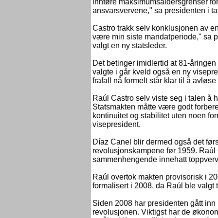
innføre maksimumsaldersgrenser for
ansvarsvervene," sa presidenten i ta
Castro trakk selv konklusjonen av endri
være min siste mandatperiode," sa p
valgt en ny statsleder.
Det betinger imidlertid at 81-åringe
valgte i går kveld også en ny visepr
frafall nå formelt står klar til å avløs
Raúl Castro selv viste seg i talen å ha
Statsmakten måtte være godt forbere
kontinuitet og stabilitet uten noen fo
visepresident.
Díaz Canel blir dermed også det før
revolusjonskampene før 1959. Raúl C
sammenhengende innehatt toppverv i
Raúl overtok makten provisorisk i 200
formalisert i 2008, da Raúl ble valgt
Siden 2008 har presidenten gått inn 
revolusjonen. Viktigst har de økonomi