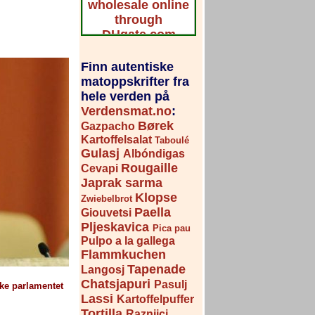
Finn autentiske
matoppskrifter fra
hele verden på
Verdensmat.no
:
Børek
Gazpacho
Kartoffelsalat
Taboulé
Gulasj
Albóndigas
Rougaille
Cevapi
Japrak sarma
Klopse
Zwiebelbrot
Paella
Giouvetsi
Pljeskavica
Pica pau
Pulpo a la gallega
Flammkuchen
Tapenade
Langosj
Chatsjapuri
Pasulj
ske parlamentet
Lassi
Kartoffelpuffer
Tortilla
Raznjici