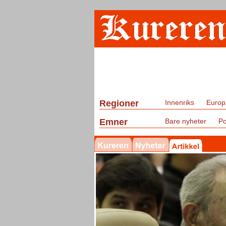
Regioner
Innenriks
Europ
Emner
Bare nyheter
Po