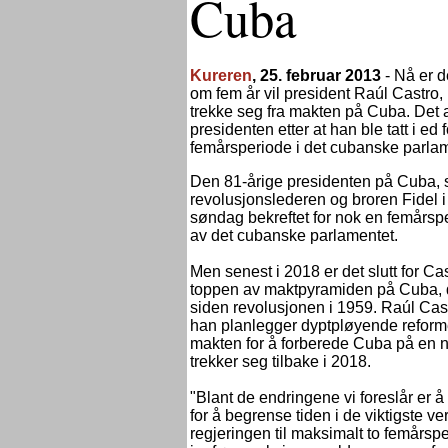
Cuba
Kureren
, 25. februar 2013
-
Nå er de
om fem år vil president Raúl Castro, b
trekke seg fra makten på Cuba. Det
presidenten etter at han ble tatt i ed 
femårsperiode i det cubanske parlam
Den 81-årige presidenten på Cuba, s
revolusjonslederen og broren Fidel i
søndag bekreftet for nok en femårs
av det cubanske parlamentet.
Men senest i 2018 er det slutt for Ca
toppen av maktpyramiden på Cuba, de
siden revolusjonen i 1959. Raúl Cas
han planlegger dyptpløyende reformer
makten for å forberede Cuba på en 
trekker seg tilbake i 2018.
"Blant de endringene vi foreslår er 
for å begrense tiden i de viktigste ve
regjeringen til maksimalt to femårspe