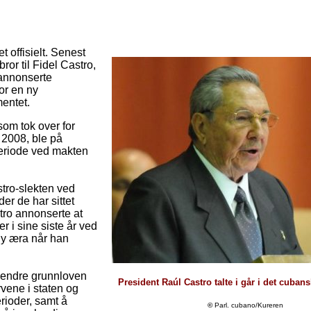
t offisielt. Senest
ror til Fidel Castro,
 annonserte
for en ny
entet.
om tok over for
 2008, ble på
periode ved makten
stro-slekten ved
r de har sittet
tro annonserte at
 i sine siste år ved
ny æra når han
å endre grunnloven
President Raúl Castro talte i går i det cuban
rvene i staten og
rioder, samt å
©
Parl. cubano/Kureren