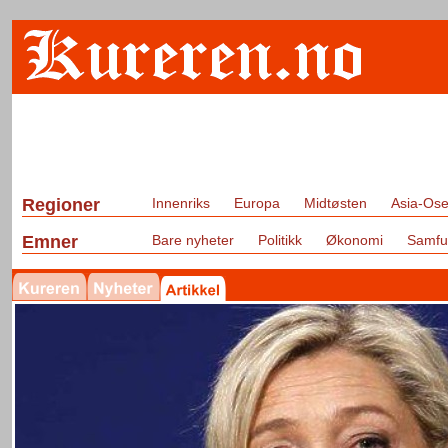
Regioner
Innenriks
Europa
Midtøsten
Asia-Ose
Emner
Bare nyheter
Politikk
Økonomi
Samfu