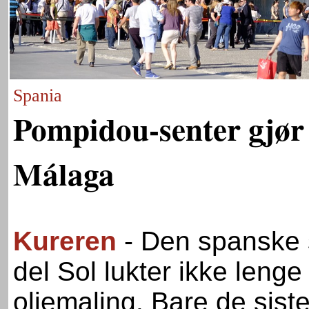
Spania
Pompidou-senter gjør
Málaga
Kureren
- Den spanske 
del Sol lukter ikke leng
oljemaling. Bare de sist