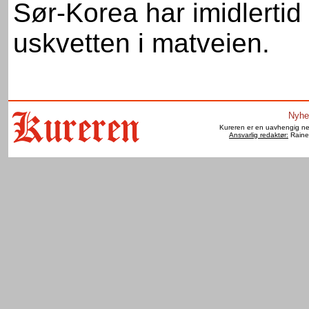
Sør-Korea har imidlertid
uskvetten i matveien.
Nyhe
Kureren er en uavhengig net
Ansvarlig redaktør:
Raine