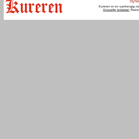
Nyhe
Kureren er en uavhengig net
Ansvarlig redaktør:
Raine