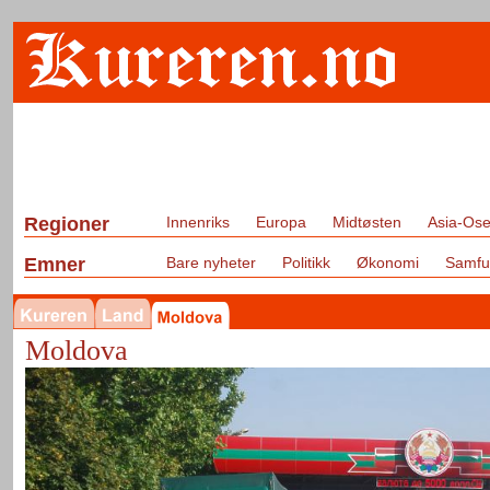
Regioner
Innenriks
Europa
Midtøsten
Asia-Ose
Emner
Bare nyheter
Politikk
Økonomi
Samfu
Moldova