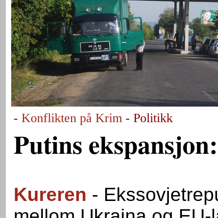
-
Konflikten på Krim
- Politikk
Putins ekspansjon:
Kureren
- Ekssovjetrep
mellom Ukraina og EU-l