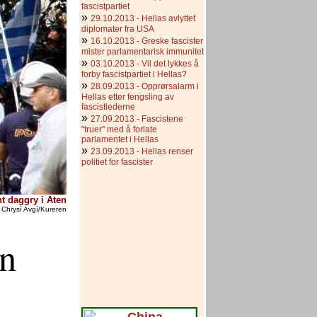
fascistpartiet
»
29.10.2013 - Hellas avlyttet
diplomater fra USA
»
16.10.2013 - Greske fascister
mister parlamentarisk immunitet
»
03.10.2013 - Vil det lykkes å
forby fascistpartiet i Hellas?
»
28.09.2013 - Opprørsalarm i
Hellas etter fengsling av
fascistlederne
»
27.09.2013 - Fascistene
"truer" med å forlate
parlamentet i Hellas
»
23.09.2013 - Hellas renser
politiet for fascister
nt daggry i Aten
Chrysí Avgí/Kureren
en