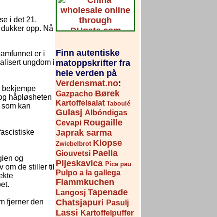
e i det 21.
r dukker opp. Nå
Finn autentiske
amfunnet er i
alisert ungdom i
matoppskrifter fra
hele verden på
Verdensmat.no
:
 å bekjempe
Børek
Gazpacho
n og håpløsheten
Kartoffelsalat
Taboulé
e som kan
Gulasj
Albóndigas
Rougaille
Cevapi
fascistiske
Japrak sarma
Klopse
Zwiebelbrot
Paella
Giouvetsi
gien og
Pljeskavica
Pica pau
om de stiller til
Pulpo a la gallega
 ekte
Flammkuchen
et.
Tapenade
Langosj
m fjerner den
Chatsjapuri
Pasulj
Lassi
Kartoffelpuffer