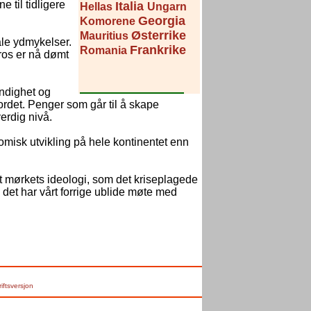
e til tidligere
Italia
Hellas
Ungarn
Georgia
Komorene
Østerrike
Mauritius
iale ydmykelser.
Frankrike
Romania
ros er nå dømt
endighet og
rdet. Penger som går til å skape
erdig nivå.
misk utvikling på hele kontinentet enn
t mørkets ideologi, som det kriseplagede
det har vårt forrige ublide møte med
riftsversjon