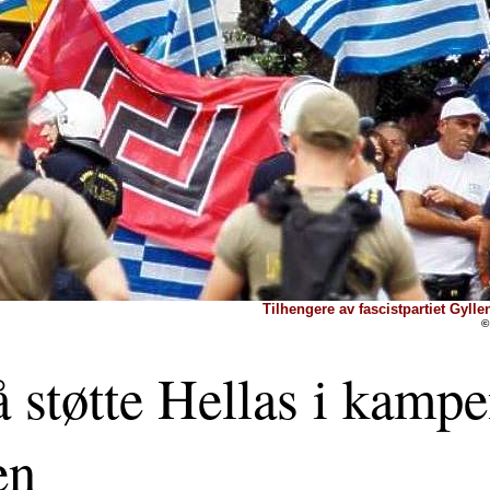
Tilhengere av fascistpartiet Gylle
©
 støtte Hellas i kamp
en