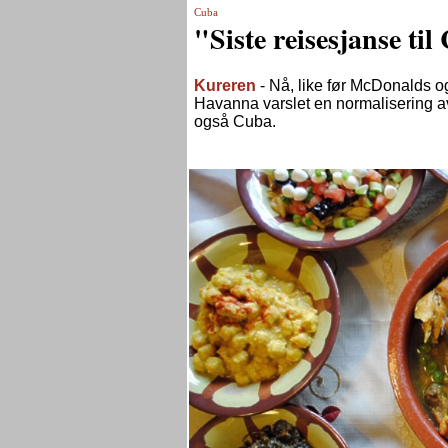
Cuba
"Siste reisesjanse t
Kureren
- Nå, like før McDonalds og
Havanna varslet en normalisering av 
også Cuba.