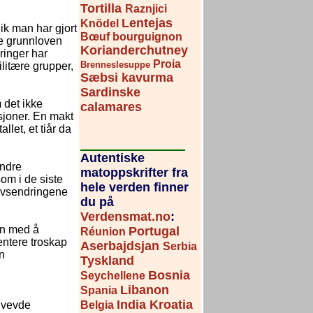
Tortilla
Raznjici
Lentejas
Knödel
k man har gjort
Bœuf bourguignon
ke grunnloven
Korianderchutney
ringer har
Proia
Brenneslesuppe
ilitære grupper,
Sæbsi kavurma
Sardinske
 det ikke
calamares
sjoner. En makt
let, et tiår da
Autentiske
andre
matoppskrifter fra
om i de siste
hele verden finner
lovsendringene
du på
Verdensmat.no
:
en med å
Portugal
Réunion
entere troskap
Aserbajdsjan
Serbia
en
Tyskland
Bosnia
Seychellene
Libanon
Spania
India
Kroatia
envevde
Belgia