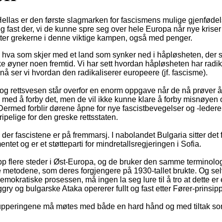
ellas er den første slagmarken for fascismens mulige gjenfødels
seg fast der, vi de kunne spre seg over hele Europa når nye krise
tter grekerne i denne viktige kampen, også med penger.
 hva som skjer med et land som synker ned i håpløsheten, der s
e øyner noen fremtid. Vi har sett hvordan håpløsheten har radik
nå ser vi hvordan den radikaliserer europeere (jf. fascisme).
- og rettsvesen står overfor en enorm oppgave når de nå prøver
s med å forby det, men de vil ikke kunne klare å forby misnøye
ermed forblir dørene åpne for nye fascistbevegelser og -leder
pelige for den greske rettsstaten.
 der fascistene er på fremmarsj. I nabolandet Bulgaria sitter det 
entet og er et støtteparti for mindretallsregjeringen i Sofia.
p flere steder i Øst-Europa, og de bruker den samme terminolo
metodene, som deres forgjengere på 1930-tallet brukte. Og selv 
demokratiske prosessen, må ingen la seg lure til å tro at dette er
y og bulgarske Ataka opererer fullt og fast etter Fører-prinsipp
tgrupperingene må møtes med både en hard hånd og med tiltak so