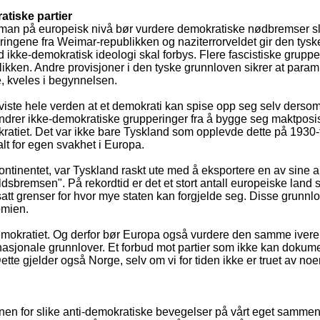
tiske partier
man på europeisk nivå bør vurdere demokratiske nødbremser sli
faringene fra Weimar-republikken og naziterrorveldet gir den tys
d ikke-demokratisk ideologi skal forbys. Flere fascistiske gruppe
likken. Andre provisjoner i den tyske grunnloven sikrer at param
re, kveles i begynnelsen.
viste hele verden at et demokrati kan spise opp seg selv dersom
drer ikke-demokratiske grupperinger fra å bygge seg maktposi
kratiet. Det var ikke bare Tyskland som opplevde dette på 1930-tal
alt for egen svakhet i Europa.
ntinentet, var Tyskland raskt ute med å eksportere en av sine 
sbremsen". På rekordtid er det et stort antall europeiske land s
satt grenser for hvor mye staten kan forgjelde seg. Disse grunn
omien.
demokratiet. Og derfor bør Europa også vurdere den samme iver
nasjonale grunnlover. Et forbud mot partier som ikke kan dokum
tte gjelder også Norge, selv om vi for tiden ikke er truet av no
unnen for slike anti-demokratiske bevegelser på vårt eget samm