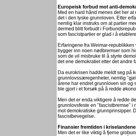
Europeisk forbud mot anti-demokra
Med en hard hånd menes det her at 
det i den tyske grunnloven. Etter er
nemlig klar instruks om at partier me
dermed blitt forbudt i Forbundsrepub
som fascistpartier er glad i å etable
Erfaringene fra Weimar-republikken 
bygger inn noen nødbremser som hin
som de vil misbruke til å styrte demo
det ene demokratiet etter det andre f
Da eurokrisen hadde meldt seg på ko
grunnlovssæregenheter, nemlig "gjeld
årene har endret grunnloven sin og 
ble gjort i et forsøk på å redde økon
Men det er enda viktigere å redde 
grunnlovsfeste en "fascistbremse" i 
mot demokratiske grunnprinsipper. De
fascistbevegelse.
Finansier fremtiden i kriselandene
Men det er like viktig å fjerne grob