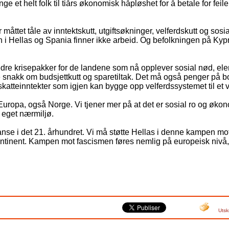
inge et helt folk til tiårs økonomisk håpløshet for å betale for feilen
måttet tåle av inntektskutt, utgiftsøkninger, velferdskutt og sos
n i Hellas og Spania finner ikke arbeid. Og befolkningen på Kyp
bedre krisepakker for de landene som nå opplever sosial nød, el
 snakk om budsjettkutt og sparetiltak. Det må også penger på bo
skatteinntekter som igjen kan bygge opp velferdssystemet til et v
opa, også Norge. Vi tjener mer på at det er sosial ro og økono
 eget nærmiljø.
anse i det 21. århundret. Vi må støtte Hellas i denne kampen mo
ontinent. Kampen mot fascismen føres nemlig på europeisk nivå, 
Utsk