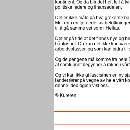
kontinent. Og da blir det helt feil å tv
politiske ledere og finansadelen.
Det er ikke måte på hva grekerne har 
Mer enn en fjerdedel av befolkninge
til å gå samme vei som i Hellas.
Det er på tide at det finnes nye og 
håpløshet. Da kan det ikke kun være
arbeidsplasser, og som kan bidra til 
Og de pengene må komme fra hele Eur
at samfunnet begynner å rakne i vårt
Og vi kan ikke gi fascismen en ny sj
landet fører på vegne av hele vårt k
denne ideologien vist oss.
©
Kureren