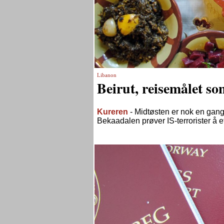
Libanon
Beirut, reisemålet so
Kureren
- Midtøsten er nok en gang 
Bekaadalen prøver IS-terrorister å et