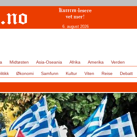
6. august 2026
a
Midtøsten
Asia-Oseania
Afrika
Amerika
Verden
litikk
Økonomi
Samfunn
Kultur
Viten
Reise
Debatt