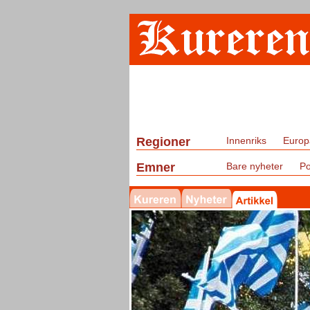
Regioner
Innenriks
Europ
Emner
Bare nyheter
Po