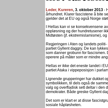
Leder, Kureren
, 3. oktober 2013
-
H
århundret. Klarer fascistene å bite 
gjelder det at EU og også Norge stø
I Hellas kan vi se konsekvensene av
oppløsning og der hundretusener ikk
Midtøsten (jf. ekstremislamisme), og 
Regjeringen i Aten og landets politi
partiet Gyllent daggry. De kan lykke
som danner grobunn for fascismen. D
operere på måter som er mindre angri
Hellas er ikke det eneste landet i EU
partiet Ataka i vippeposisjon i parlam
Lignende grupperinger har dukket op
symbolikken, til dels også de samme 
valg og overfladisk sett deltar i den 
demokrater. Både greske Gyllent daggr
Det som er klart er at disse fascis
sosiale håpløsheten.