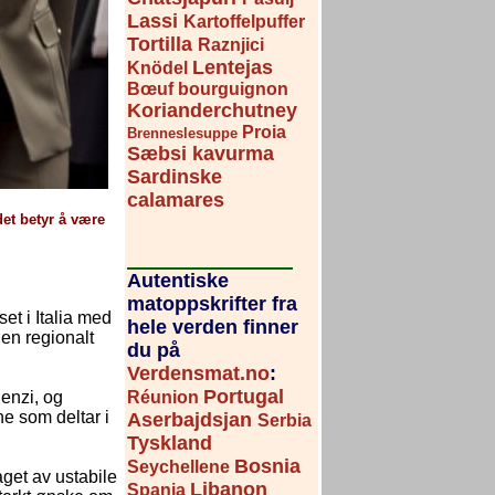
Lassi
Kartoffelpuffer
Tortilla
Raznjici
Lentejas
Knödel
Bœuf bourguignon
Korianderchutney
Proia
Brenneslesuppe
Sæbsi kavurma
Sardinske
calamares
det betyr å være
Autentiske
matoppskrifter fra
et i Italia med
hele verden finner
 en regionalt
du på
Verdensmat.no
:
Portugal
Réunion
enzi, og
ne som deltar i
Aserbajdsjan
Serbia
Tyskland
Bosnia
Seychellene
aget av ustabile
Libanon
Spania