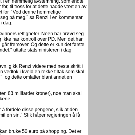
st i en hemmelig avstemning, som endte
, til tross for at dette hadde vært en av
et for. "Ved denne hemmelige
seg på meg," sa Renzi i en kommentar
i dag.
 kvinners rettigheter. Noen har prøvd seg
eg ikke har kontroll over PD. Men det har
 går fremover. Og dette er kun det første
andet," uttalte statsministeren i dag.
avn, gikk Renzi videre med neste skritt i
 vedtok i kveld en rekke tiltak som skal
", og dette omfatter blant annet en
sten 83 milliarder kroner), noe man skal
ukene.
r å fordele disse pengene, slik at den
ilien sin." Slik håper regjeringen å få
or kan bruke 50 euro på shopping. Det er