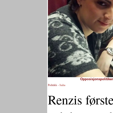
Opposisjonspolitikere
Politikk -
Italia
Renzis første