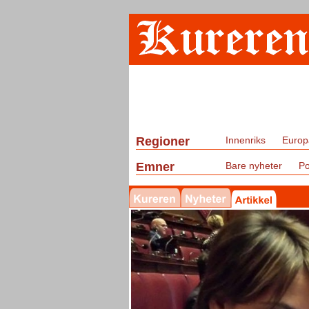
Regioner
Innenriks
Europ
Emner
Bare nyheter
Po