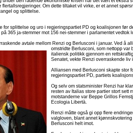
lig under den rådende økonomiske krisen har det vært et ekstra 
e flertallsregjeringer. Om dette tiltaket vil virke, er et annet spørs
rangel og splittelse.
for splittelse og uro i regjeringspartiet PD og koalisjonen før de
ll på 365 ja-stemmer mot 156 nei-stemmer i parlamentet vedtok l
rraskende avtale mellom Renzi og Berlusconi i januar. Ved å al
omstridte Berlusconi, som nettopp
var b
italiensk politikk gjennom en rettskraf
Senatet, vekte Renzi overraskende liv i
Alliansen med Berlusconi skapte stor fo
regjeringspartiet PD, partiets koalisjo
Og selv om statsminister Renzi har klart
resten av Italias store partier stort set
motstanderne var Beppe Grillos Femstj
Ecologia Libertà.
Renzi måtte også gi opp flere endringer
valgloven, blant annet kjønnskvotering 
Berlusconi helt imot.