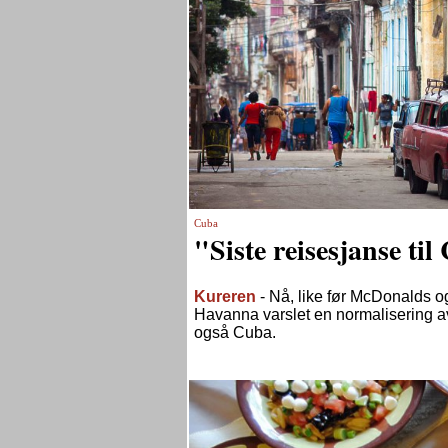
Cuba
"Siste reisesjanse t
Kureren
- Nå, like før McDonalds og
Havanna varslet en normalisering av 
også Cuba.