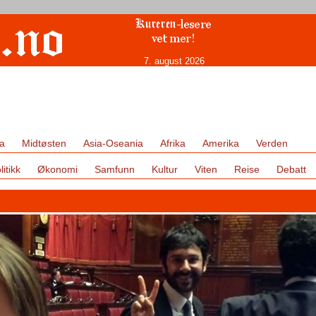
7. august 2026
a
Midtøsten
Asia-Oseania
Afrika
Amerika
Verden
litikk
Økonomi
Samfunn
Kultur
Viten
Reise
Debatt