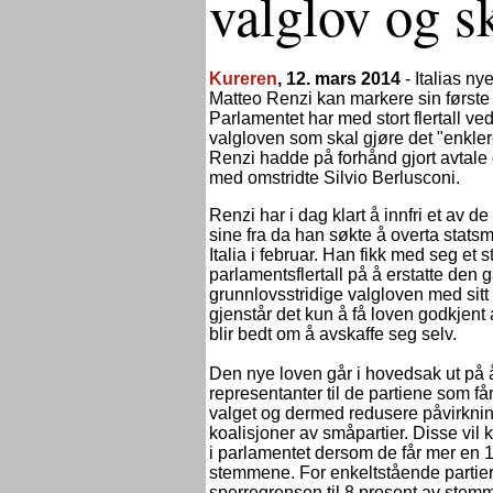
valglov og sk
Kureren
, 12. mars 2014
-
Italias ny
Matteo Renzi kan markere sin første
Parlamentet har med stort flertall ve
valgloven som skal gjøre det "enklere
Renzi hadde på forhånd gjort avtale
med omstridte Silvio Berlusconi.
Renzi har i dag klart å innfri et av de
sine fra da han søkte å overta statsm
Italia i februar. Han fikk med seg et st
parlamentsflertall på å erstatte den
grunnlovsstridige valgloven med sitt
gjenstår det kun å få loven godkjent
blir bedt om å avskaffe seg selv.
Den nye loven går i hovedsak ut på å
representanter til de partiene som få
valget og dermed redusere påvirkning
koalisjoner av småpartier. Disse vil k
i parlamentet dersom de får mer en 
stemmene. For enkeltstående partie
sperregrensen til 8 prosent av stem