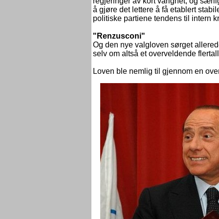
regjeringer av kort varighet, og sær
å gjøre det lettere å få etablert stabil
politiske partiene tendens til intern k
"Renzusconi"
Og den nye valgloven sørget allerede 
selv om altså et overveldende flerta
Loven ble nemlig til gjennom en ove