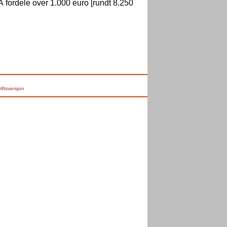
 Å fordele over 1.000 euro [rundt 8.250
riftsversjon