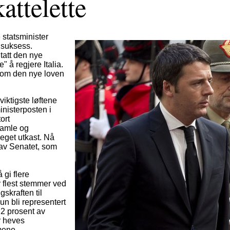
attelette
e statsminister
 suksess.
dtatt den nye
" å regjere Italia.
 om den nye loven
 viktigste løftene
inisterposten i
ort
 gamle og
 eget utkast. Nå
 av Senatet, som
 gi flere
r flest stemmer ved
skraften til
un bli representert
12 prosent av
r heves
mene.