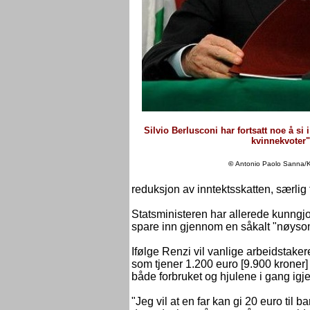
Silvio Berlusconi har fortsatt noe å si i 
kvinnekvoter"
©
Antonio Paolo Sanna/
reduksjon av inntektsskatten, særlig f
Statsministeren har allerede kunngjor
spare inn gjennom en såkalt "nøysomh
Ifølge Renzi vil vanlige arbeidstaker
som tjener 1.200 euro [9.900 kroner]
både forbruket og hjulene i gang igj
"Jeg vil at en far kan gi 20 euro til 