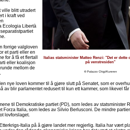
ille blitt utradert
 i kraft ved
en
a Ecologia Libertà
eparatistpartiet
ne.
en forrige valgloven
or et parti eller en
for å få et flertall
Italias statsminister Matteo Renzi: "Det er dette 
på venstresiden"
ti eller koalisjon
valgrunde mellom de
©
Palazzo Chigi/Kureren
.
en nye loven kommer til å gjøre slutt på Senatet, som er overhus
å av blir parlamentet redusert til kun ett kammer, som likevel får
ene til Demokratiske partiet (PD), som ledes av statsminister R
t Forza Italia, som ledes av Silvio Berlusconi. De mindre partie
t lovforslaget.
terkrigs-Italia på å gjøre landet mer regjerlig. Italia har vært pl