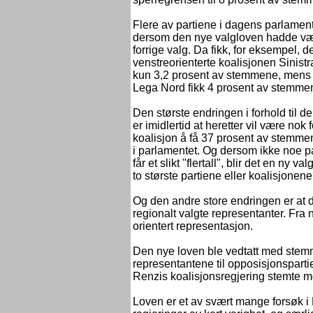
Flere av partiene i dagens parlament v
dersom den nye valgloven hadde vært
forrige valg. Da fikk, for eksempel, d
venstreorienterte koalisjonen Sinistr
kun 3,2 prosent av stemmene, mens s
Lega Nord fikk 4 prosent av stemme
Den største endringen i forhold til d
er imidlertid at heretter vil være nok f
koalisjon å få 37 prosent av stemmene 
i parlamentet. Og dersom ikke noe par
får et slikt "flertall", blir det en ny 
to største partiene eller koalisjonene
Og den andre store endringen er at d
regionalt valgte representanter. Fra n
orientert representasjon.
Den nye loven ble vedtatt med stemm
representantene til opposisjonspartie
Renzis koalisjonsregjering stemte mo
Loven er et av svært mange forsøk i Et