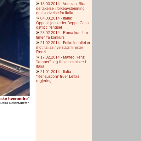
»
18.03.2014 - Venezia: Stor
deltakelse i folkeavstemning
om løsrivelse fra Italia
»
04.03.2014 - Italia:
Opposisjonsleder Beppe Grillo
dømt til fengsel
»
28.02.2014 - Roma kun fem
timer fra konkurs
»
21.02.2014 - Folkeflertallet er
mot Italias nye statsminister
Renzi
»
17.02.2014 - Matteo Renzi
"kupper" seg til statsminister i
Italia
»
21.01.2014 - Italia:
"Renzusconi" truer Lettas
regjering
elske hverandre"
Dalila Nesci/Kureren