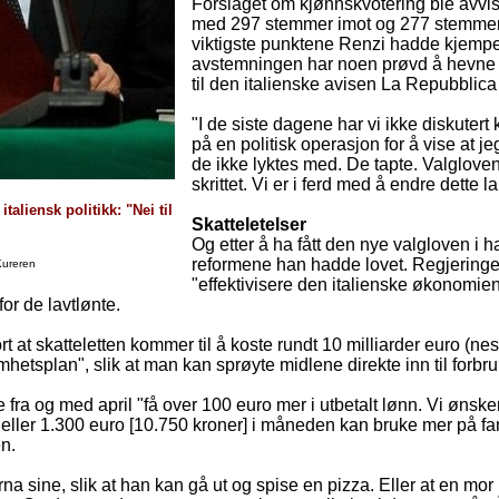
Forslaget om kjønnskvotering ble avvi
med 297 stemmer imot og 277 stemmer for
viktigste punktene Renzi hadde kjemp
avstemningen har noen prøvd å hevne 
til den italienske avisen La Repubblica 
"I de siste dagene har vi ikke diskutert
på en politisk operasjon for å vise at j
de ikke lyktes med. De tapte. Valgloven
skrittet. Vi er i ferd med å endre dette l
italiensk politikk: "Nei til
Skatteletelser
Og etter å ha fått den nye valgloven i h
reformene han hadde lovet. Regjeringen
Kureren
"effektivisere den italienske økonomien
or de lavtlønte.
t at skatteletten kommer til å koste rundt 10 milliarder euro (ne
etsplan", slik at man kan sprøyte midlene direkte inn til forbr
e fra og med april "få over 100 euro mer i utbetalt lønn. Vi ønske
 eller 1.300 euro [10.750 kroner] i måneden kan bruke mer på fam
en.
barna sine, slik at han kan gå ut og spise en pizza. Eller at en m