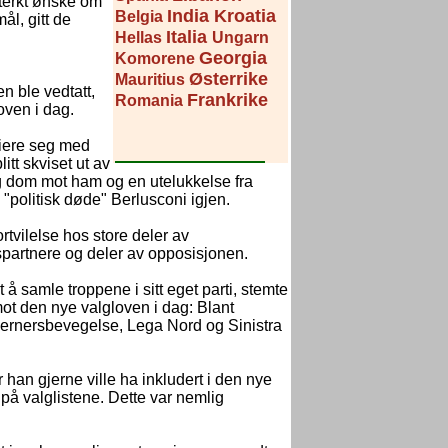
sterkt ønske om
India
Kroatia
Belgia
mål, gitt de
Italia
Hellas
Ungarn
Georgia
Komorene
Østerrike
Mauritius
n ble vedtatt,
Frankrike
Romania
oven i dag.
liere seg med
litt skviset ut av
tig dom mot ham og en utelukkelse fra
 "politisk døde" Berlusconi igjen.
rtvilelse hos store deler av
nspartnere og deler av opposisjonen.
 å samle troppene i sitt eget parti, stemte
t mot den nye valgloven i dag: Blant
ernersbevegelse, Lega Nord og Sinistra
 han gjerne ville ha inkludert i den nye
på valglistene. Dette var nemlig