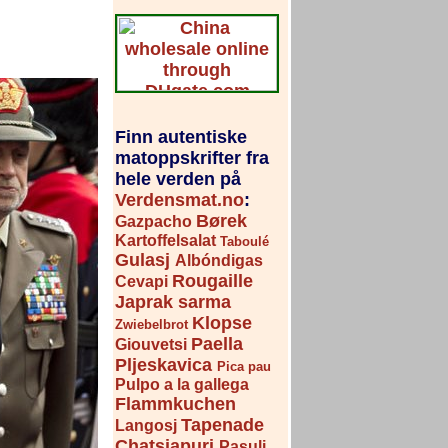
Finn autentiske
matoppskrifter fra
hele verden på
Verdensmat.no
:
Børek
Gazpacho
Kartoffelsalat
Taboulé
Gulasj
Albóndigas
Rougaille
Cevapi
Japrak sarma
Klopse
Zwiebelbrot
Paella
Giouvetsi
Pljeskavica
Pica pau
Pulpo a la gallega
Flammkuchen
Tapenade
Langosj
Chatsjapuri
Pasulj