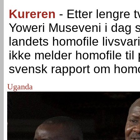
Kureren
- Etter lengre 
Yoweri Museveni i dag s
landets homofile livsva
ikke melder homofile til
svensk rapport om homofi
Uganda