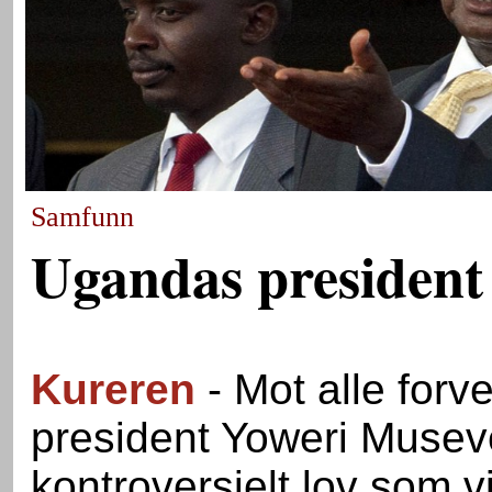
Samfunn
Ugandas president
Kureren
- Mot alle forv
president Yoweri Musev
kontroversielt lov som vi